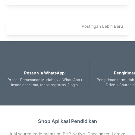
Postingan Lebih Baru
Pesan via WhatsApp!
Pengiriman
Proses Pemesanan Mudah ( via WhatsApp )
Pengiriman termudah
Instan checkout, tanpa registrasi / login.
Drive + Source t
Shop Aplikasi Pendidikan
Jual source code premium, PHP Native, Codeigniter, Laravel